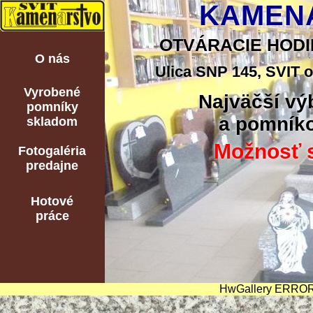
KAMENÁ
OTVÁRACIE HODINY:
O nás
Ulica SNP 145, SVIT o
Vyrobené
Najväčší vý
pomníky
a pomníko
skladom
Možnosť s
Fotogaléria
predajne
Hotové
práce
HwGallery ERROR: I