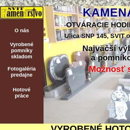
KAMENÁ
OTVÁRACIE HODINY:
O nás
Ulica SNP 145, SVIT o
Vyrobené
Najväčší vý
pomníky
a pomníko
skladom
Možnosť s
Fotogaléria
predajne
Hotové
práce
VYROBENÉ HOTO