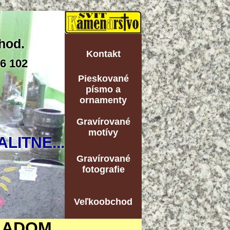
hod.
Kontakt
06 102
Pieskované
písmo a
ornamenty
Gravírované
motívy
ALITNE...
Gravírované
fotografie
Veľkoobchod
LADOM