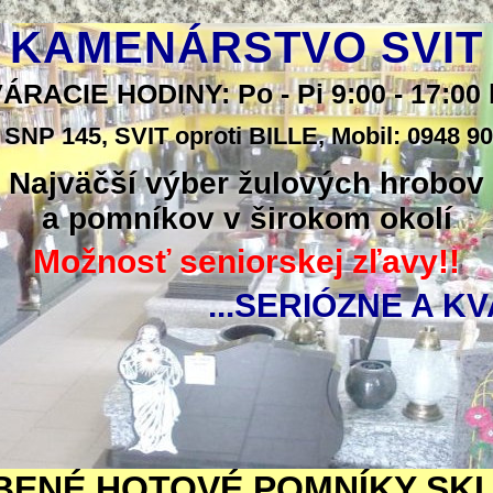
KAMENÁRSTVO SVIT
ÁRACIE HODINY: Po - Pi 9:00 - 17:00 
 SNP 145, SVIT oproti BILLE, Mobil: 0948 9
Najväčší výber žulových hrobov
a pomníkov v širokom okolí
Možnosť seniorskej zľavy!!
...SERIÓZNE A KV
BENÉ HOTOVÉ POMNÍKY SK