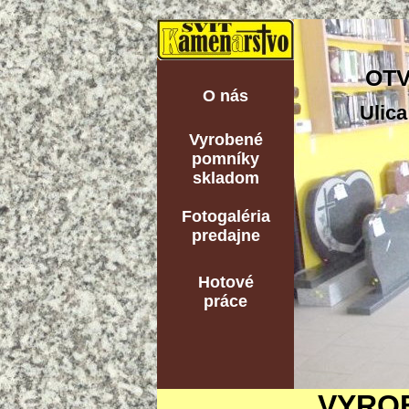
OTV
O nás
Ulica
Vyrobené
pomníky
skladom
Fotogaléria
predajne
Hotové
práce
VYRO