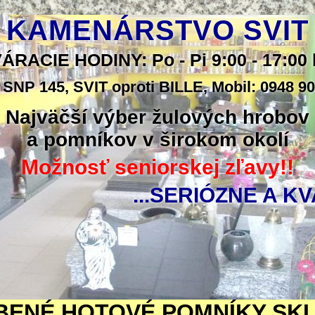
KAMENÁRSTVO SVIT
ÁRACIE HODINY: Po - Pi 9:00 - 17:00 
 SNP 145, SVIT oproti BILLE, Mobil: 0948 9
Najväčší výber žulových hrobov
a pomníkov v širokom okolí
Možnosť seniorskej zľavy!!
...SERIÓZNE A KV
BENÉ HOTOVÉ POMNÍKY SK