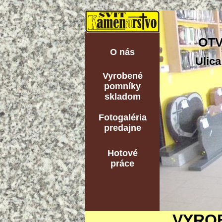
OTV
O nás
Ulica
Vyrobené
pomníky
skladom
Fotogaléria
predajne
Hotové
práce
VYRO