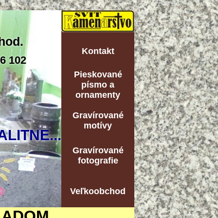
hod.
Kontakt
06 102
Pieskované
písmo a
ornamenty
Gravírované
motívy
ALITNE...
Gravírované
fotografie
Veľkoobchod
LADOM