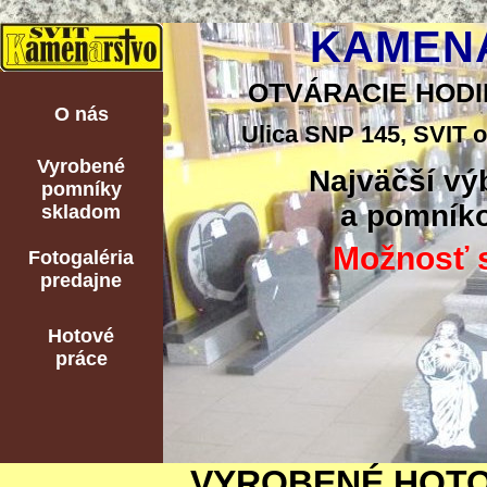
KAMENÁ
OTVÁRACIE HODINY:
O nás
Ulica SNP 145, SVIT o
Vyrobené
Najväčší vý
pomníky
a pomníko
skladom
Možnosť s
Fotogaléria
predajne
Hotové
práce
VYROBENÉ HOTO