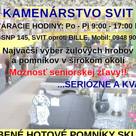
KAMENÁRSTVO SVIT
ÁRACIE HODINY: Po - Pi 9:00 - 17:00 
 SNP 145, SVIT oproti BILLE, Mobil: 0948 9
Najväčší výber žulových hrobov
a pomníkov v širokom okolí
Možnosť seniorskej zľavy!!
...SERIÓZNE A KV
BENÉ HOTOVÉ POMNÍKY SK