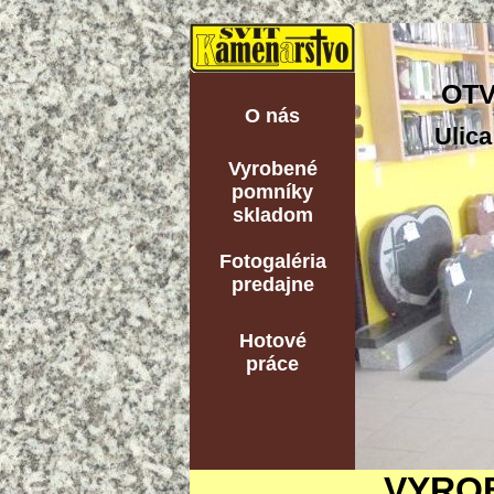
OTV
O nás
Ulica
Vyrobené
pomníky
skladom
Fotogaléria
predajne
Hotové
práce
VYRO