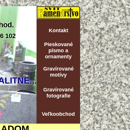
hod.
Kontakt
06 102
Pieskované
písmo a
ornamenty
Gravírované
motívy
ALITNE...
Gravírované
fotografie
Veľkoobchod
LADOM