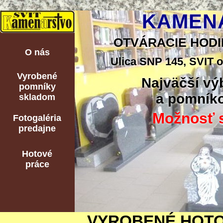
KAMENÁ
OTVÁRACIE HODINY:
O nás
Ulica SNP 145, SVIT o
Vyrobené
Najväčší vý
pomníky
a pomníko
skladom
Možnosť s
Fotogaléria
predajne
Hotové
práce
VYROBENÉ HOTO