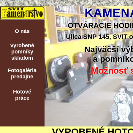
KAMENÁ
OTVÁRACIE HODINY:
O nás
Ulica SNP 145, SVIT o
Vyrobené
Najväčší vý
pomníky
a pomníko
skladom
Možnosť s
Fotogaléria
predajne
Hotové
práce
VYROBENÉ HOTO